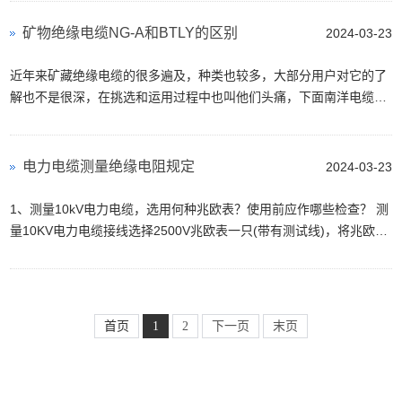
矿物绝缘电缆NG-A和BTLY的区别
2024-03-23
近年来矿藏绝缘电缆的很多遍及，种类也较多，大部分用户对它的了
解也不是很深，在挑选和运用过程中也叫他们头痛，下面南洋电缆小
编来为我们解析一下矿藏绝缘电缆NG-A和BTLY的差...
电力电缆测量绝缘电阻规定
2024-03-23
1、测量10kV电力电缆，选用何种兆欧表？使用前应作哪些检查？ 测
量10KV电力电缆接线选择2500V兆欧表一只(带有测试线)，将兆欧表
水平放置，未接线前先做仪表外观检查及开路、短路试...
首页
1
2
下一页
末页