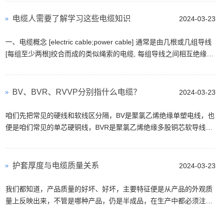
电缆人需要了解学习这些电缆知识
2024-03-23
一、电缆概念 [electric cable;power cable] 通常是由几根或几组导线
[每组至少两根]绞合而成的类似绳索的电缆, 每组导线之间相互绝缘,
并常围绕着一根中心扭成, 整个外面包有高度绝缘的覆...
BV、BVR、RVVP分别指什么电缆？
2024-03-23
咱们先把常见的硬线和软线区分隔，BV是聚氯乙烯绝缘单塑电线，也
便是咱们常见的单芯硬铜线，BVR是聚氯乙烯绝缘多股铜芯软导线，
也便是咱们常见的单芯多股的软铜线。 BV、BVR、R...
护套厚度与电缆质量关系
2024-03-23
我们都知道，产品质量的好坏、好坏，主要特征便是从产品的外观质
量上反映出来，不管是哪种产品，仍是半成品，在生产中都必须注重
外观质量，对其实施严格操控和查看。 今日南洋...