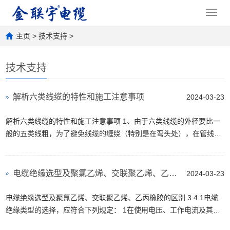
Toggl
navig
主页
>
技术支持
>
技术支持
解析六类线缆的特性和施工注意事项
2024-03-23
解析六类线缆的特性和施工注意事项 1、由于六类线缆的外径要比一
般的五类线粗，为了避免线缆的缠绕（特别是在弯头处），在管线敷
设时一定要注意管径的填充度，一般内径20mm的线...
电缆绝缘选型及聚氯乙烯、交联聚乙烯、乙丙橡胶的区别
2024-03-23
电缆绝缘选型及聚氯乙烯、交联聚乙烯、乙丙橡胶的区别 3.4.1电缆
绝缘类型的选择，应符合下列规定： 1在使用电压、工作电流及其特
征和环境条件下，电缆绝缘特性不应小于常规预期...